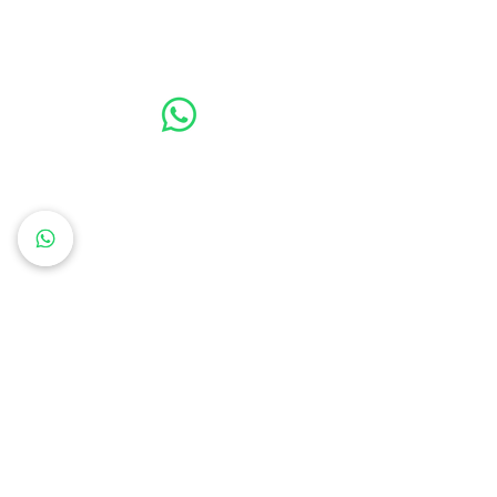
052-613-4670
דרך החורש 3, יהוד - מונוסון
למידע נוסף השאירו פרטים