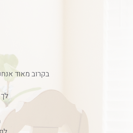
בקרוב מאוד אנחנ
לך תז
מ
לפע